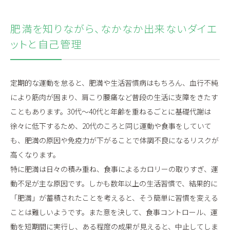
肥満を知りながら、なかなか出来ないダイエ
ットと自己管理
定期的な運動を怠ると、肥満や生活習慣病はもちろん、血行不純
により筋肉が固まり、肩こり腰痛など普段の生活に支障をきたす
こともあります。30代〜40代と年齢を重ねるごとに基礎代謝は
徐々に低下するため、20代のころと同じ運動や食事をしていて
も、肥満の原因や免疫力が下がることで体調不良になるリスクが
高くなります。
特に肥満は日々の積み重ね、食事によるカロリーの取りすぎ、運
動不足が主な原因です。しかも数年以上の生活習慣で、結果的に
「肥満」が蓄積されたことを考えると、そう簡単に習慣を変える
ことは難しいようです。また意を決して、食事コントロール、運
動を短期間に実行し、ある程度の成果が見えると、中止してしま