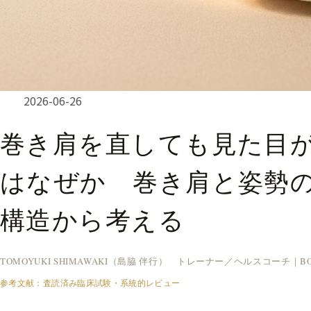
2026-06-26
巻き肩を直しても見た目
はなぜか 巻き肩と姿勢
構造から考える
TOMOYUKI SHIMAWAKI（島脇 伴行） トレーナー／ヘルスコーチ｜BOD
参考文献：査読済み臨床試験・系統的レビュー