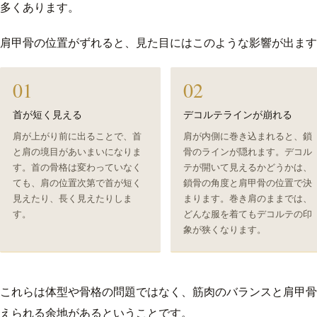
多くあります。
肩甲骨の位置がずれると、見た目にはこのような影響が出ます
01
02
首が短く見える
デコルテラインが崩れる
肩が上がり前に出ることで、首
肩が内側に巻き込まれると、鎖
と肩の境目があいまいになりま
骨のラインが隠れます。デコル
す。首の骨格は変わっていなく
テが開いて見えるかどうかは、
ても、肩の位置次第で首が短く
鎖骨の角度と肩甲骨の位置で決
見えたり、長く見えたりしま
まります。巻き肩のままでは、
す。
どんな服を着てもデコルテの印
象が狭くなります。
これらは体型や骨格の問題ではなく、筋肉のバランスと肩甲骨
えられる余地があるということです。